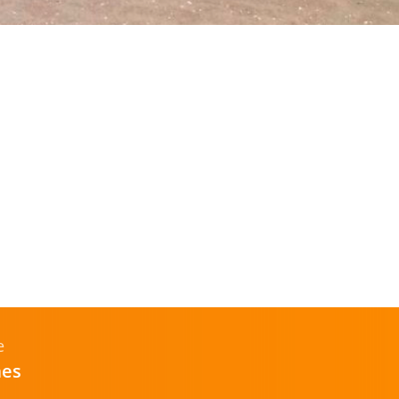
e
mes