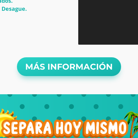
ados.
– Desague.
MÁS INFORMACIÓN