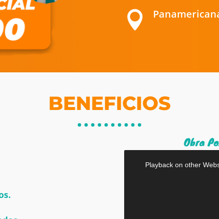
Panamericana 

BENEFICIOS
Obra Po
os.