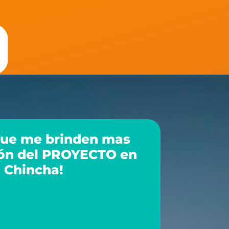
que me brinden mas
ón del PROYECTO en
Chincha!