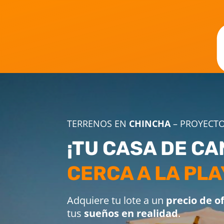
TERRENOS EN
CHINCHA
– PROYECTO
¡TU CASA DE C
CERCA A LA PLA
Adquiere tu lote a un
precio de o
tus
sueños en realidad
.