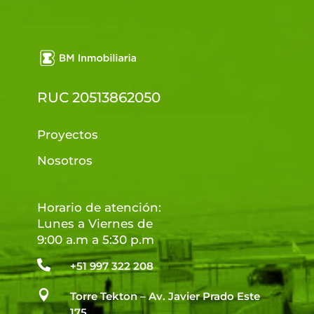
RUC 20513862050
Proyectos
Nosotros
Horario de atención:
Lunes a Viernes de
9:00 a.m a 5:30 p.m

+51 997 322 208

Torre Tekton – Av. Javier Prado Este
175